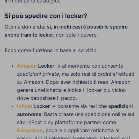
in molti punti strategici.
Si può spedire con i locker?
Ottima domanda:
sì, in molti casi è possibile spedire
anche tramite locker
, non solo ricevere.
Ecco come funziona in base al servizio:
Amazon
Locker
→ al momento
non consente
spedizioni private
, ma solo resi di ordini effettuati
su Amazon. Dopo aver richiesto il reso, Amazon
genera un’etichetta e indica il locker più vicino
dove depositare il pacco.
InPost
Locker
→ consente sia resi che
spedizioni
autonome
. Basta creare una spedizione online sul
sito InPost o su piattaforme partner come
Europacco
, pagare e applicare l’etichetta al
pacco. Poi si seleziona “consegna in locker” e si