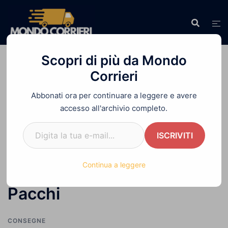
Vai
al
contenuto
Scopri di più da Mondo
Corrieri
Abbonati ora per continuare a leggere e avere
Home
»
Come Funzionano i Locker per Ritirare
accesso all'archivio completo.
e Ricevere Pacchi
Digita la tua e-mail...
ISCRIVITI
Come Funzionano i Locker
Continua a leggere
per Ritirare e Ricevere
Pacchi
CONSEGNE