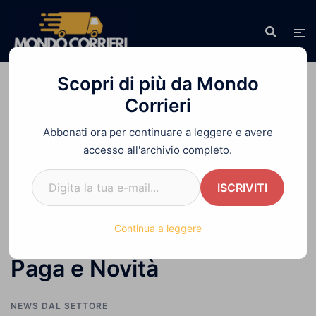
Vai
al
contenuto
Scopri di più da Mondo
Corrieri
Abbonati ora per continuare a leggere e avere
Home
»
Contratto Logistica 2026-2027:
accesso all'archivio completo.
Aumenti in Busta Paga e Novità
Digita la tua e-mail...
ISCRIVITI
Contratto Logistica 2026-
Continua a leggere
2027: Aumenti in Busta
Paga e Novità
NEWS DAL SETTORE