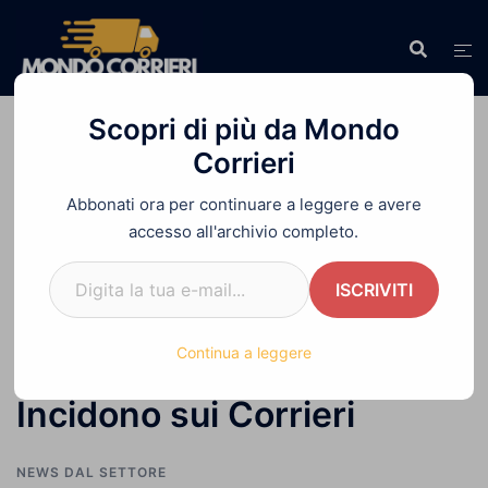
Vai
al
contenuto
Scopri di più da Mondo
Corrieri
Abbonati ora per continuare a leggere e avere
Home
»
Inflazione e Costo del Carburante:
accesso all'archivio completo.
Come Incidono sui Corrieri
Digita la tua e-mail...
ISCRIVITI
Inflazione e Costo del
Continua a leggere
Carburante: Come
Incidono sui Corrieri
NEWS DAL SETTORE