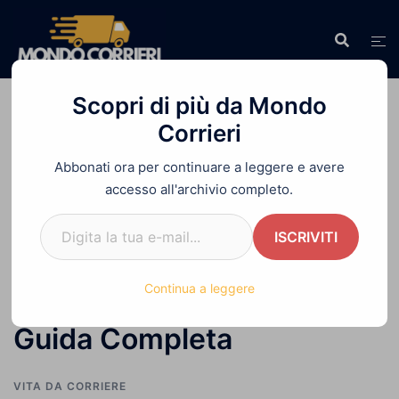
Vai
al
contenuto
Scopri di più da Mondo
Corrieri
Abbonati ora per continuare a leggere e avere
Home
»
Quali Sono i DPI Obbligatori per i
accesso all'archivio completo.
Corrieri: Guida Completa
Digita la tua e-mail...
ISCRIVITI
Quali Sono i DPI
Continua a leggere
Obbligatori per i Corrieri:
Guida Completa
VITA DA CORRIERE