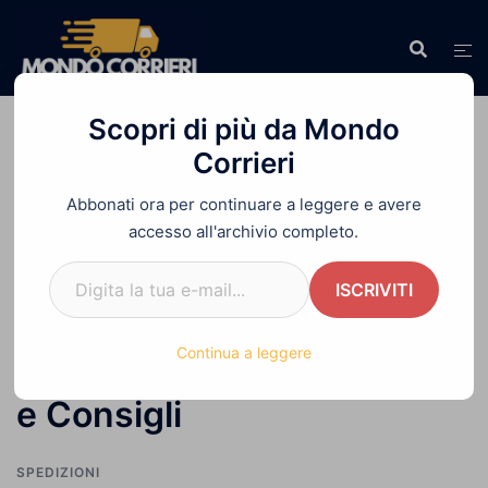
Vai
al
contenuto
Scopri di più da Mondo
Corrieri
Abbonati ora per continuare a leggere e avere
Home
»
Spedire una Busta | Guida Completa
accesso all'archivio completo.
tra Costi, Tempi e Consigli
Digita la tua e-mail...
ISCRIVITI
Spedire una Busta | Guida
Continua a leggere
Completa tra Costi, Tempi
e Consigli
SPEDIZIONI