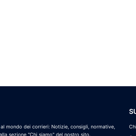
S
al mondo dei corrieri: Notizie, consigli, normative,
Ch
 alla sezione "Chi siamo" del nostro sito.