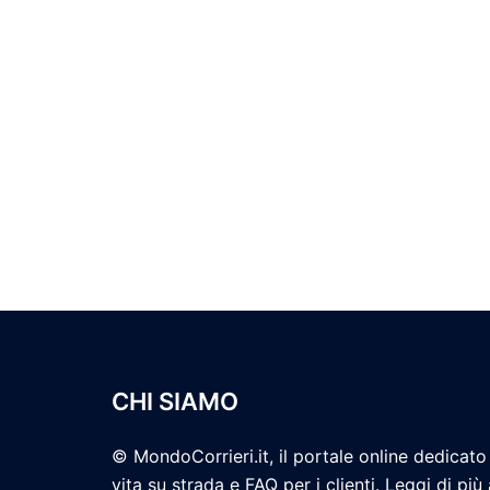
CHI SIAMO
© MondoCorrieri.it, il portale online dedicato 
vita su strada e FAQ per i clienti. Leggi di più