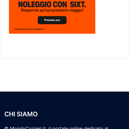
CHI SIAMO
© MondoCorrieri.it, il portale online dedicato al