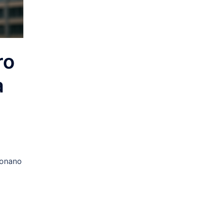
ro
a
ionano