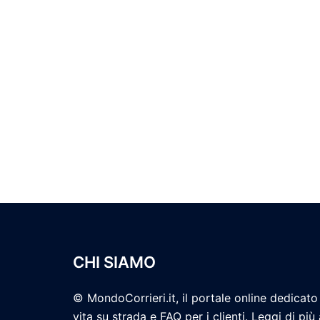
CHI SIAMO
© MondoCorrieri.it, il portale online dedicato 
vita su strada e FAQ per i clienti. Leggi di più