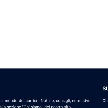
S
al mondo dei corrieri: Notizie, consigli, normative,
Ch
 alla sezione "Chi siamo" del nostro sito.