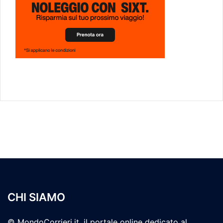
CHI SIAMO
© MondoCorrieri.it, il portale online dedicato al