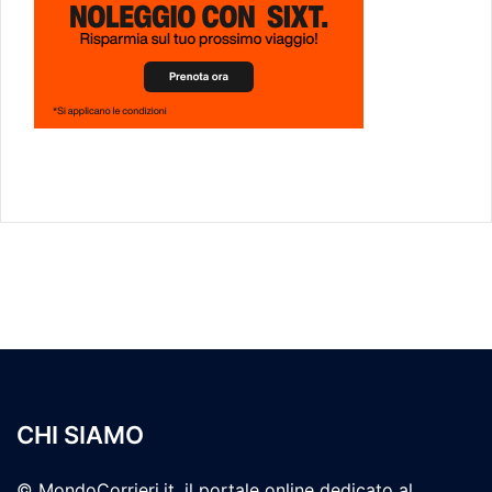
CHI SIAMO
© MondoCorrieri.it, il portale online dedicato al