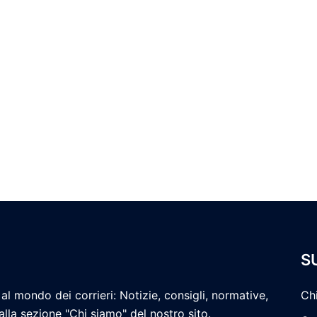
S
al mondo dei corrieri: Notizie, consigli, normative,
Ch
 alla sezione "Chi siamo" del nostro sito.