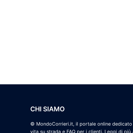
CHI SIAMO
© MondoCorrieri.it, il portale online dedicato 
vita su strada e FAQ per i clienti. Leggi di più