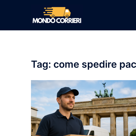
Vai
al
contenuto
Tag:
come spedire pac