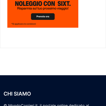
CHI SIAMO
© MondoCorrieri.it, il portale online dedicato al