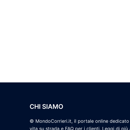
CHI SIAMO
© MondoCorrieri.it, il portale online dedicato 
vita su strada e FAQ per i clienti. Leggi di più