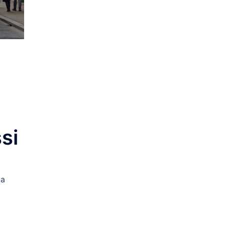
si
 a