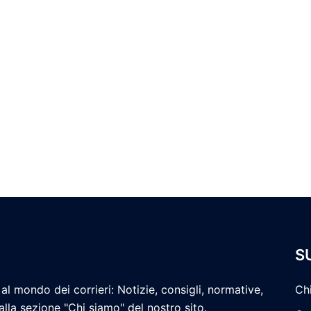
S
al mondo dei corrieri: Notizie, consigli, normative,
Ch
 alla sezione "Chi siamo" del nostro sito.