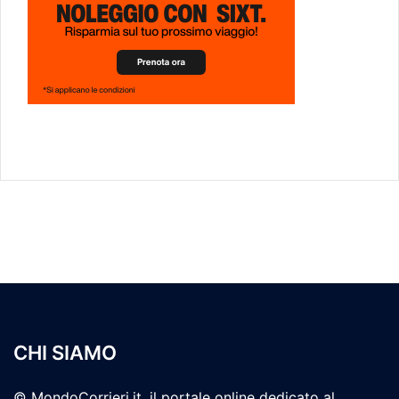
CHI SIAMO
© MondoCorrieri.it, il portale online dedicato al