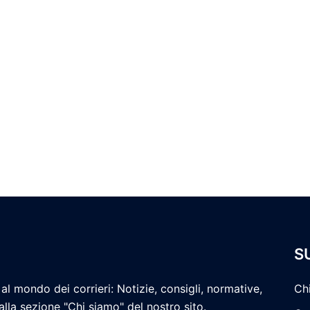
S
al mondo dei corrieri: Notizie, consigli, normative,
Ch
 alla sezione "Chi siamo" del nostro sito.