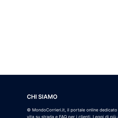
CHI SIAMO
© MondoCorrieri.it, il portale online dedicato 
vita su strada e FAQ per i clienti. Leggi di più