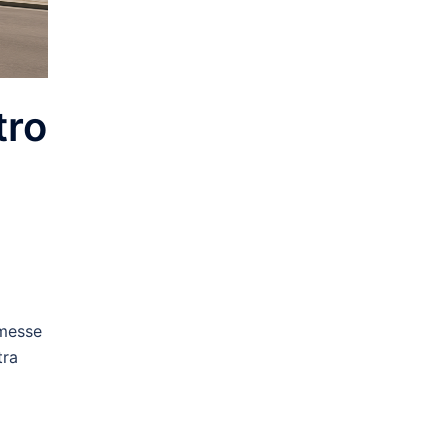
tro
omesse
tra