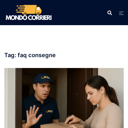
Vai
al
contenuto
Tag:
faq consegne