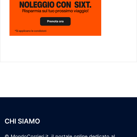
CHI SIAMO
© MondoCorrieri.it, il portale online dedicato al