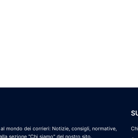
S
al mondo dei corrieri: Notizie, consigli, normative,
Ch
 alla sezione "Chi siamo" del nostro sito.