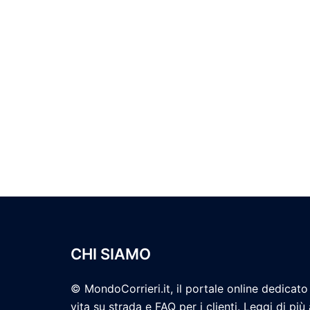
CHI SIAMO
© MondoCorrieri.it, il portale online dedicato 
vita su strada e FAQ per i clienti. Leggi di più