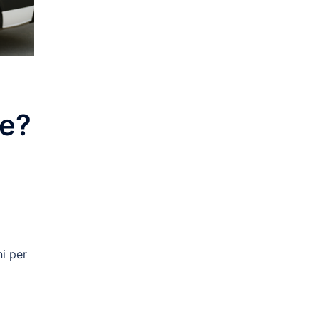
re?
ni per