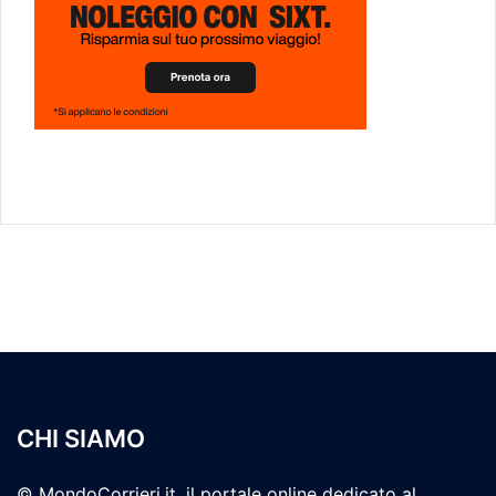
CHI SIAMO
© MondoCorrieri.it, il portale online dedicato al