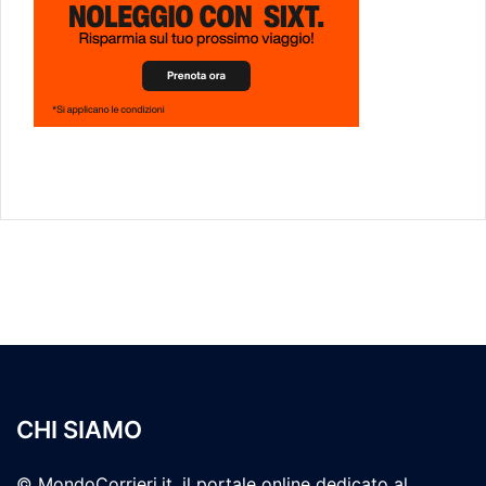
CHI SIAMO
© MondoCorrieri.it, il portale online dedicato al