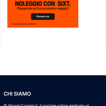
CHI SIAMO
© MondoCorrieri.it, il portale online dedicato al