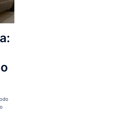
a:
po
modo
no