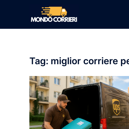
Vai
al
contenuto
Tag:
miglior corriere p