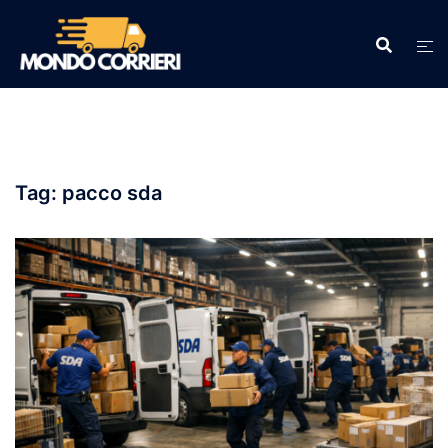
Vai
al
contenuto
Tag:
pacco sda