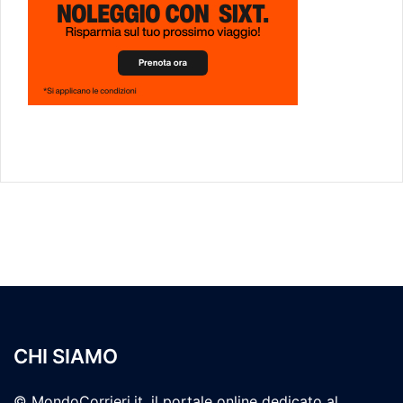
CHI SIAMO
© MondoCorrieri.it, il portale online dedicato al