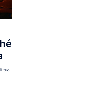
ché
a
il tuo