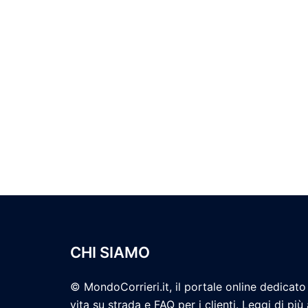
CHI SIAMO
© MondoCorrieri.it, il portale online dedicato 
vita su strada e FAQ per i clienti. Leggi di più