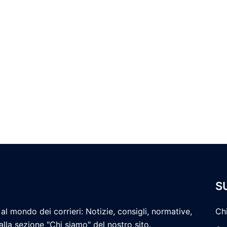
S
al mondo dei corrieri: Notizie, consigli, normative,
Ch
 alla sezione "Chi siamo" del nostro sito.