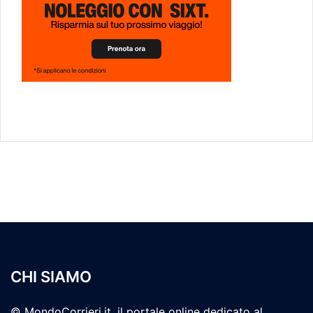
CHI SIAMO
© MondoCorrieri.it, il portale online dedicato al