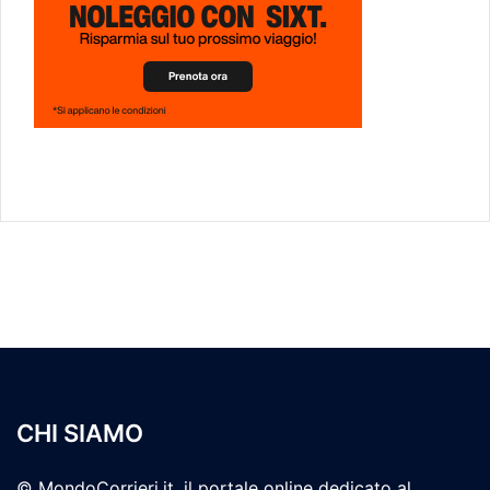
CHI SIAMO
© MondoCorrieri.it, il portale online dedicato al