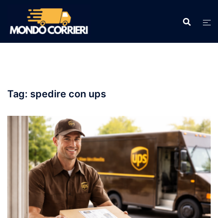
Vai
al
contenuto
Tag:
spedire con ups