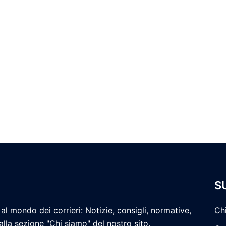
S
al mondo dei corrieri: Notizie, consigli, normative,
Ch
 alla sezione "Chi siamo" del nostro sito.