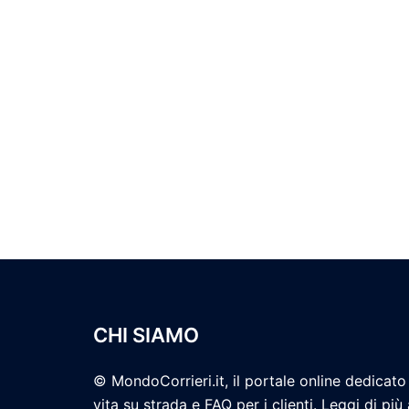
CHI SIAMO
© MondoCorrieri.it, il portale online dedicato 
vita su strada e FAQ per i clienti. Leggi di più