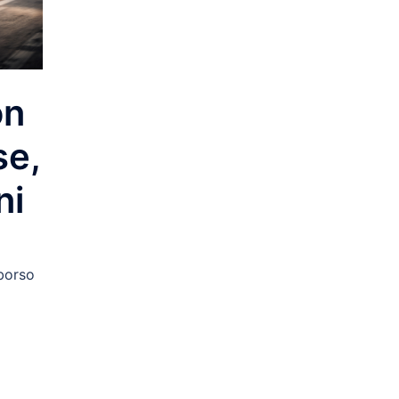
on
se,
ni
borso