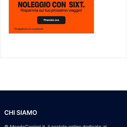
CHI SIAMO
© MondoCorrieri.it, il portale online dedicato al