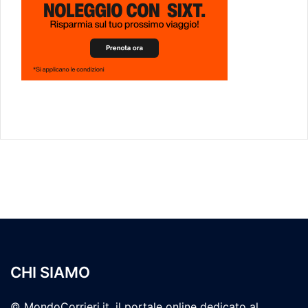
CHI SIAMO
© MondoCorrieri.it, il portale online dedicato al