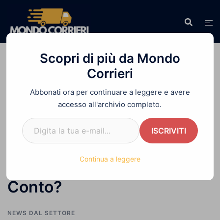
Vai
al
contenuto
Scopri di più da Mondo
Corrieri
Abbonati ora per continuare a leggere e avere
Home
»
Nuova Tassa sui Pacchi 2026 | Chi
accesso all'archivio completo.
Pagherà il Conto?
Digita la tua e-mail...
ISCRIVITI
Nuova Tassa sui Pacchi
Continua a leggere
2026 | Chi Pagherà il
Conto?
NEWS DAL SETTORE