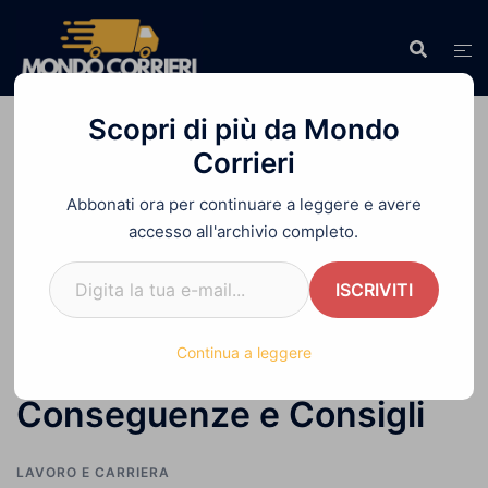
Vai
al
contenuto
Scopri di più da Mondo
Corrieri
Abbonati ora per continuare a leggere e avere
Home
»
Dimissioni Volontarie: Come Fare,
accesso all'archivio completo.
Rischi, Conseguenze e Consigli
Digita la tua e-mail...
ISCRIVITI
Dimissioni Volontarie:
Continua a leggere
Come Fare, Rischi,
Conseguenze e Consigli
LAVORO E CARRIERA