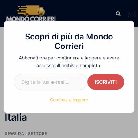
Vai
al
contenuto
Scopri di più da Mondo
Corrieri
Abbonati ora per continuare a leggere e avere
Home
»
Il Corriere Espresso che Consegna più
accesso all'archivio completo.
Pacchi in Italia
Digita la tua e-mail...
ISCRIVITI
Il Corriere Espresso che
Continua a leggere
Consegna più Pacchi in
Italia
NEWS DAL SETTORE