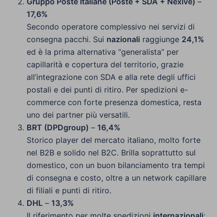
Gruppo Poste Italiane (Poste + SDA + Nexive)
–
17,6%
Secondo operatore complessivo nei servizi di
consegna pacchi. Sui
nazionali
raggiunge
24,1%
ed è la prima alternativa “generalista” per
capillarità e copertura del territorio, grazie
all’integrazione con SDA e alla rete degli uffici
postali e dei punti di ritiro. Per spedizioni e-
commerce con forte presenza domestica, resta
uno dei partner più versatili.
BRT (DPDgroup)
–
16,4%
Storico player del mercato italiano, molto forte
nel B2B e solido nel B2C. Brilla soprattutto sul
domestico, con un buon bilanciamento tra tempi
di consegna e costo, oltre a un network capillare
di filiali e punti di ritiro.
DHL
–
13,3%
Il riferimento per molte spedizioni
internazionali
: