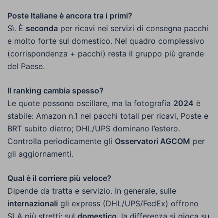
Poste Italiane è ancora tra i primi?
Sì. È
seconda
per ricavi nei servizi di consegna pacchi
e molto forte sul domestico. Nel quadro complessivo
(corrispondenza + pacchi) resta il gruppo più grande
del Paese.
Il ranking cambia spesso?
Le quote possono oscillare, ma la fotografia
2024
è
stabile: Amazon n.1 nei pacchi totali per ricavi, Poste e
BRT subito dietro; DHL/UPS dominano l’estero.
Controlla periodicamente gli
Osservatori AGCOM
per
gli aggiornamenti.
Qual è il corriere più veloce?
Dipende da tratta e servizio. In generale, sulle
internazionali
gli express (DHL/UPS/FedEx) offrono
SLA più stretti; sul
domestico
, la differenza si gioca su