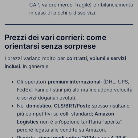
CAP, valore merce, fragile) e ribilanciamento
in caso di picchi o disservizi.
Prezzi dei vari corrieri: come
orientarsi senza sorprese
I prezzi variano molto per
contratti, volumi e servizi
inclusi
. In generale:
Gli operatori
premium internazionali
(DHL, UPS,
FedEx) hanno listini più alti ma includono velocità
e servizi doganali evoluti.
Nel
domestico
,
GLS/BRT/Poste
spesso risultano
più competitivi su colli standard;
Amazon
Logistics
non è un’opzione tariffaria “aperta”
perché legata alle vendite su Amazon.
Ricorda i
ricavi medi unitari 2024
: circa
4,79 €