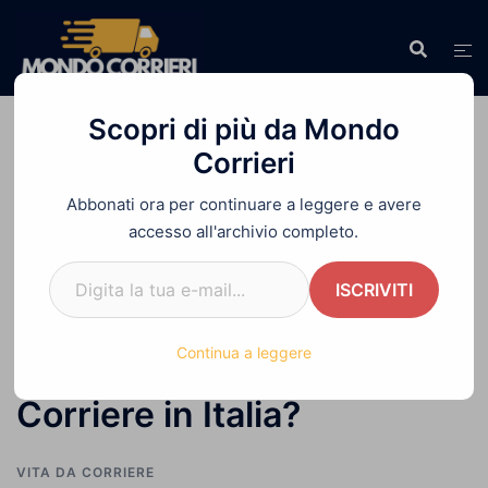
Vai
al
contenuto
Scopri di più da Mondo
Corrieri
Abbonati ora per continuare a leggere e avere
Home
»
Qual è la Miglior Azienda per Lavorare
accesso all'archivio completo.
Come Corriere in Italia?
Digita la tua e-mail...
ISCRIVITI
Qual è la Miglior Azienda
Continua a leggere
per Lavorare Come
Corriere in Italia?
VITA DA CORRIERE