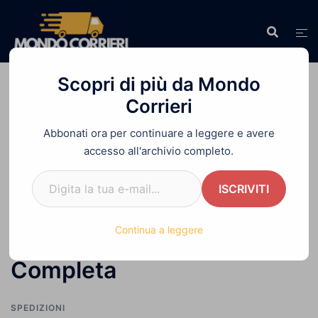
Vai
al
contenuto
Scopri di più da Mondo
Corrieri
Abbonati ora per continuare a leggere e avere
Home
»
Spedire Assegno con Posta Assicurata:
accesso all'archivio completo.
Guida Completa
Digita la tua e-mail...
ISCRIVITI
Spedire Assegno con
Continua a leggere
Posta Assicurata: Guida
Completa
SPEDIZIONI