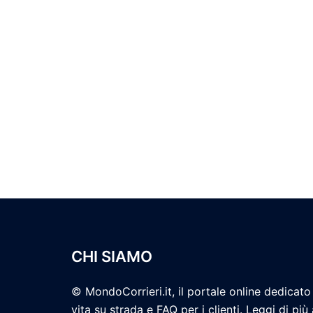
CHI SIAMO
© MondoCorrieri.it, il portale online dedicato 
vita su strada e FAQ per i clienti. Leggi di più