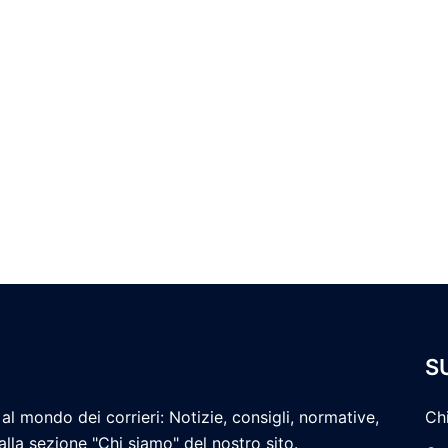
S
al mondo dei corrieri: Notizie, consigli, normative,
Ch
 alla sezione "Chi siamo" del nostro sito.