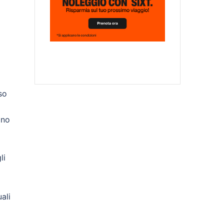
so
ano
li
ali