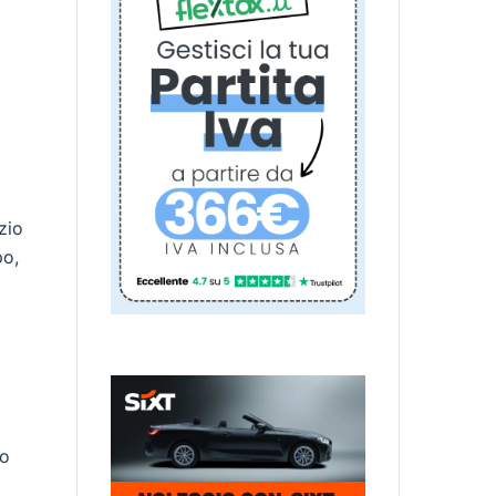
zio
po,
no