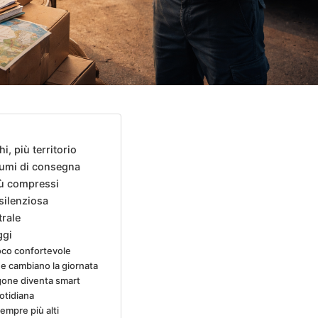
i, più territorio
olumi di consegna
iù compressi
silenziosa
rale
ggi
poco confortevole
che cambiano la giornata
rgone diventa smart
otidiana
sempre più alti