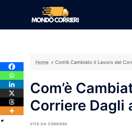
Vai
al
contenuto
Home
»
Com’è Cambiato il Lavoro del Corr
Com’è Cambiato
Corriere Dagli 
VITA DA CORRIERE