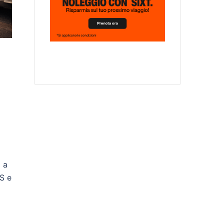
0 a
S e