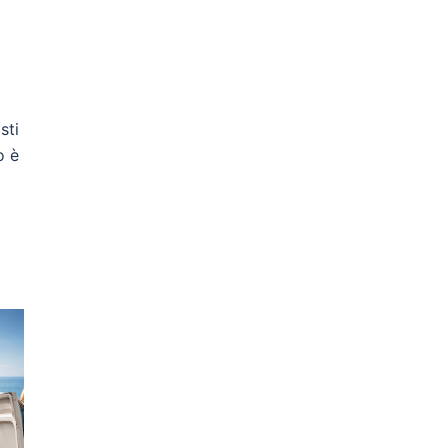
sti
o è