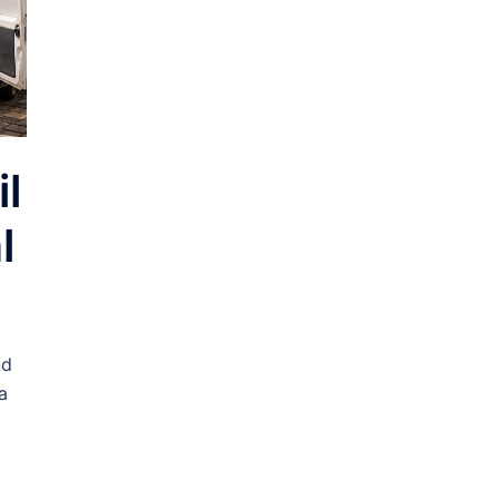
il
l
ud
la