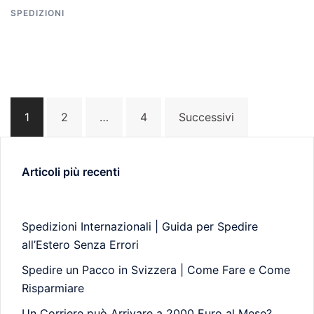
SPEDIZIONI
Paginazione
1
2
…
4
Successivi
degli
articoli
Articoli più recenti
Spedizioni Internazionali | Guida per Spedire
all’Estero Senza Errori
Spedire un Pacco in Svizzera | Come Fare e Come
Risparmiare
Un Corriere può Arrivare a 2000 Euro al Mese?