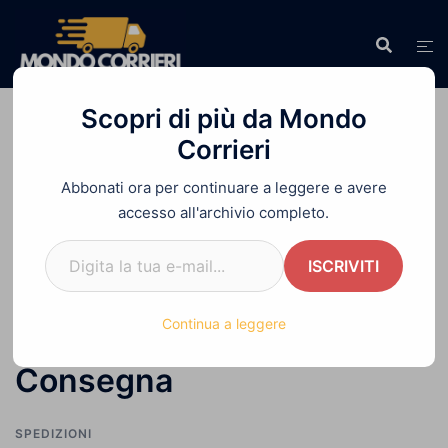
Vai
al
contenuto
Scopri di più da Mondo
Corrieri
Abbonati ora per continuare a leggere e avere
Home
»
Come Funziona una Spedizione, dal
accesso all'archivio completo.
Ritiro alla Consegna
Digita la tua e-mail...
ISCRIVITI
Come Funziona una
Continua a leggere
Spedizione, dal Ritiro alla
Consegna
SPEDIZIONI