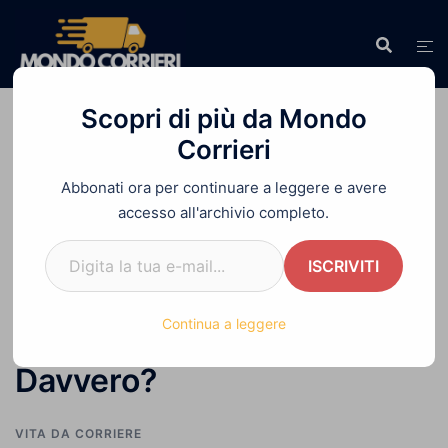
Vai
al
contenuto
Scopri di più da Mondo
Corrieri
Abbonati ora per continuare a leggere e avere
Home
»
Il Mito Delle Consegne in Giornata: Chi
accesso all'archivio completo.
ci Rimette Davvero?
Digita la tua e-mail...
ISCRIVITI
Il Mito Delle Consegne in
Continua a leggere
Giornata: Chi ci Rimette
Davvero?
VITA DA CORRIERE