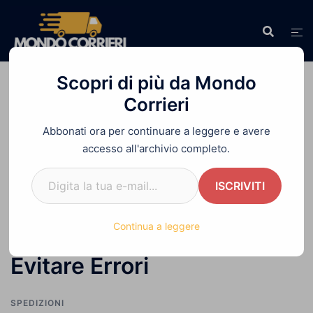
Vai
al
contenuto
Scopri di più da Mondo
Corrieri
Abbonati ora per continuare a leggere e avere
Home
»
Spedizione Urgente: Come Spedire in
accesso all'archivio completo.
un Giorno ed Evitare Errori
Digita la tua e-mail...
ISCRIVITI
Spedizione Urgente: Come
Continua a leggere
Spedire in un Giorno ed
Evitare Errori
SPEDIZIONI